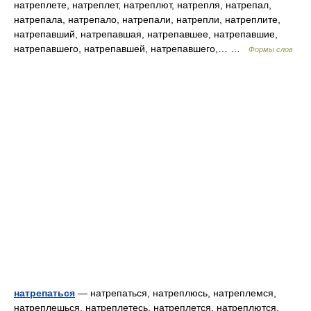
натреплете, натреплет, натреплют, натрепля, натрепал,
натрепала, натрепало, натрепали, натрепли, натреплите,
натрепавший, натрепавшая, натрепавшее, натрепавшие,
натрепавшего, натрепавшей, натрепавшего,… …
Формы слов
натрепаться
— натрепаться, натреплюсь, натреплемся,
натреплешься, натреплетесь, натреплется, натреплются,