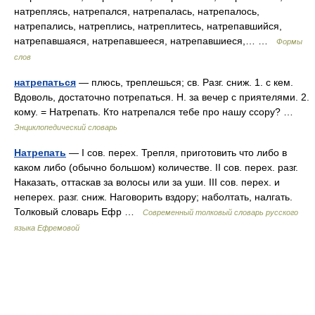
натреплясь, натрепался, натрепалась, натрепалось,
натрепались, натреплись, натреплитесь, натрепавшийся,
натрепавшаяся, натрепавшееся, натрепавшиеся,… …
Формы
слов
натрепаться
— плюсь, треплешься; св. Разг. сниж. 1. с кем.
Вдоволь, достаточно потрепаться. Н. за вечер с приятелями. 2.
кому. = Натрепать. Кто натрепался тебе про нашу ссору? …
Энциклопедический словарь
Натрепать
— I сов. перех. Трепля, приготовить что либо в
каком либо (обычно большом) количестве. II сов. перех. разг.
Наказать, оттаскав за волосы или за уши. III сов. перех. и
неперех. разг. сниж. Наговорить вздору; наболтать, налгать.
Толковый словарь Ефр …
Современный толковый словарь русского
языка Ефремовой