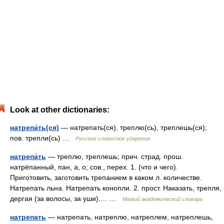
Look at other dictionaries:
натрепа́ть(ся)
— натрепать(ся), треплю(сь), треплешь(ся);
пов. трепли(сь) …
Русское словесное ударение
натрепа́ть
— треплю, треплешь; прич. страд. прош.
натрёпанный, пан, а, о; сов., перех. 1. (что и чего).
Приготовить, заготовить трепанием в каком л. количестве.
Натрепать льна. Натрепать конопли. 2. прост. Наказать, трепля,
дергая (за волосы, за уши).… …
Малый академический словарь
натрепать
— натрепать, натреплю, натреплем, натреплешь,