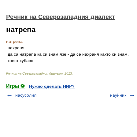
Речник на Северозападния диалект
натрепа
натрепа
нахраня
да са натрепа ка си знам язе - да се нахраня както си знам,
тоест хубаво
Речник на Северозападния диалект
.
2013
.
Игры ⚽
Нужно сделать НИР?
насусолил
науйник