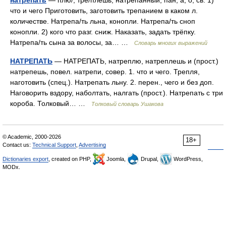
натрепать
— плю/, тре/плешь; натрёпанный; пан, а, о; св. 1)
что и чего Приготовить, заготовить трепанием в каком л.
количестве. Натрепа/ть льна, конопли. Натрепа/ть сноп
конопли. 2) кого что разг. сниж. Наказать, задать трёпку.
Натрепа/ть сына за волосы, за… …
Словарь многих выражений
НАТРЕПАТЬ
— НАТРЕПАТЬ, натреплю, натреплешь и (прост.)
натрепешь, повел. натрепи, совер. 1. что и чего. Трепля,
наготовить (спец.). Натрепать льну. 2. перен., чего и без доп.
Наговорить вздору, наболтать, налгать (прост.). Натрепать с три
короба. Толковый… …
Толковый словарь Ушакова
© Academic, 2000-2026
18+
Contact us:
Technical Support
,
Advertising
Dictionaries export
, created on PHP,
Joomla,
Drupal,
WordPress,
MODx.